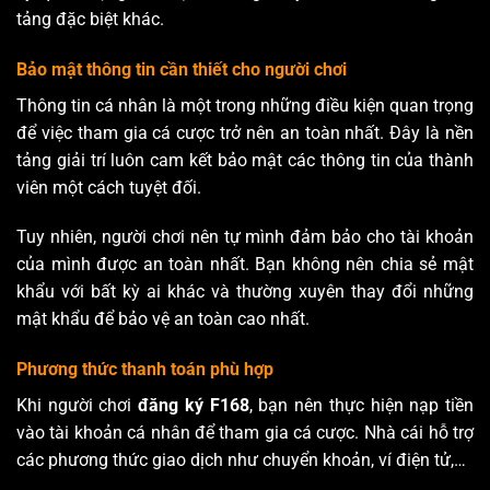
tảng đặc biệt khác.
Bảo mật thông tin cần thiết cho người chơi
Thông tin cá nhân là một trong những điều kiện quan trọng
để việc tham gia cá cược trở nên an toàn nhất. Đây là nền
tảng giải trí luôn cam kết bảo mật các thông tin của thành
viên một cách tuyệt đối.
Tuy nhiên, người chơi nên tự mình đảm bảo cho tài khoản
của mình được an toàn nhất. Bạn không nên chia sẻ mật
khẩu với bất kỳ ai khác và thường xuyên thay đổi những
mật khẩu để bảo vệ an toàn cao nhất.
Phương thức thanh toán phù hợp
Khi người chơi
đăng ký F168
, bạn nên thực hiện nạp tiền
vào tài khoản cá nhân để tham gia cá cược. Nhà cái hỗ trợ
các phương thức giao dịch như chuyển khoản, ví điện tử,…