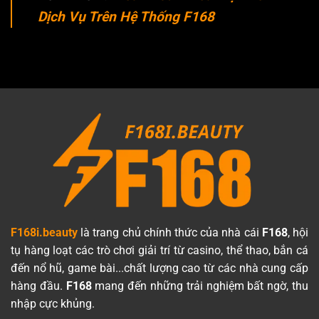
Dịch Vụ Trên Hệ Thống F168
F168i.beauty
là trang chủ chính thức của nhà cái
F168
, hội
tụ hàng loạt các trò chơi giải trí từ casino, thể thao, bắn cá
đến nổ hũ, game bài...chất lượng cao từ các nhà cung cấp
hàng đầu.
F168
mang đến những trải nghiệm bất ngờ, thu
nhập cực khủng.