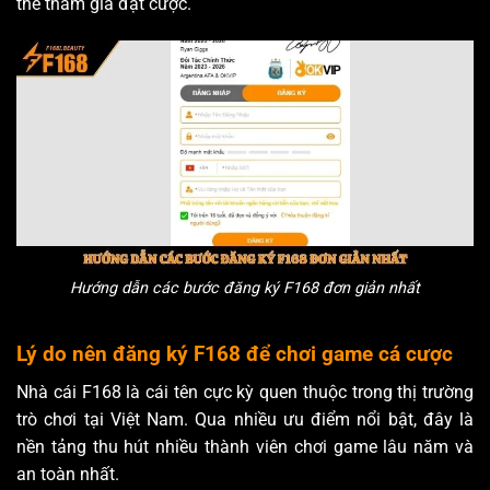
thể tham gia đặt cược.
Hướng dẫn các bước đăng ký F168 đơn giản nhất
Lý do nên đăng ký F168 để chơi game cá cược
Nhà cái F168 là cái tên cực kỳ quen thuộc trong thị trường
trò chơi tại Việt Nam. Qua nhiều ưu điểm nổi bật, đây là
nền tảng thu hút nhiều thành viên chơi game lâu năm và
an toàn nhất.