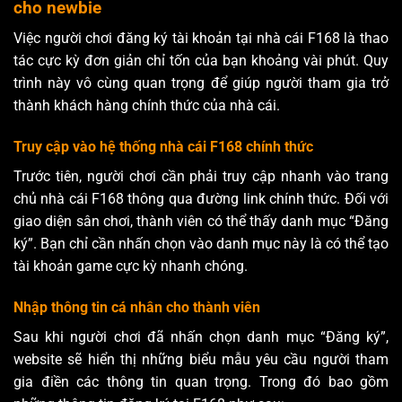
cho newbie
Việc người chơi đăng ký tài khoản tại nhà cái F168 là thao
tác cực kỳ đơn giản chỉ tốn của bạn khoảng vài phút. Quy
trình này vô cùng quan trọng để giúp người tham gia trở
thành khách hàng chính thức của nhà cái.
Truy cập vào hệ thống nhà cái F168 chính thức
Trước tiên, người chơi cần phải truy cập nhanh vào trang
chủ nhà cái F168 thông qua đường link chính thức. Đối với
giao diện sân chơi, thành viên có thể thấy danh mục “Đăng
ký”. Bạn chỉ cần nhấn chọn vào danh mục này là có thể tạo
tài khoản game cực kỳ nhanh chóng.
Nhập thông tin cá nhân cho thành viên
Sau khi người chơi đã nhấn chọn danh mục “Đăng ký”,
website sẽ hiển thị những biểu mẫu yêu cầu người tham
gia điền các thông tin quan trọng. Trong đó bao gồm