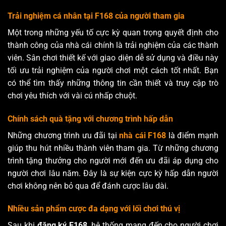
Trải nghiệm cá nhân tại F168 của người tham gia
Một trong những yếu tố cực kỳ quan trọng quyết định cho
thành công của nhà cái chính là trải nghiệm của các thành
viên. Sân chơi thiết kế với giao diện dễ sử dụng và điều này
tối ưu trải nghiệm của người chơi một cách tốt nhất. Bạn
có thể tìm thấy những thông tin cần thiết và truy cập trò
chơi yêu thích với vài cú nhấp chuột.
Chính sách quà tặng với chương trình hấp dẫn
Những chương trình ưu đãi tại
nhà cái F168
là điểm mạnh
giúp thu hút nhiều thành viên tham gia. Từ những chương
trình tặng thưởng cho người mới đến ưu đãi áp dụng cho
người chơi lâu năm. Đây là sự kiện cực kỳ hấp dẫn người
chơi không nên bỏ qua để đánh cược lâu dài.
Nhiều sản phẩm cược đa dạng với lối chơi thú vị
Sau khi
đăng ký F168
, hệ thống mang đến cho người chơi