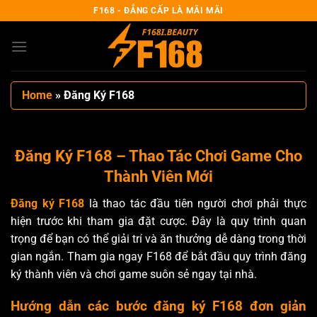
Bỏ
F168 - ĐẲNG CẤP LÀ MÃI MÃI
qua
nội
dung
Home
»
Đăng Ký F168
Đăng Ký F168 – Thao Tác Chơi Game Cho
Thành Viên Mới
Đăng ký F168
là thao tác đầu tiên người chơi phải thực
hiện trước khi tham gia đặt cược. Đây là quy trình quan
trọng để bạn có thể giải trí và ăn thưởng dễ dàng trong thời
gian ngắn. Tham gia ngay F168 để bắt đầu quy trình đăng
ký thành viên và chơi game suôn sẻ ngay tại nhà.
Hướng dẫn các bước đăng ký F168 đơn giản