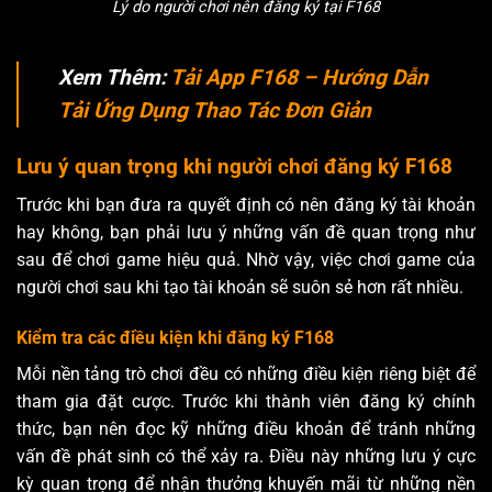
Lý do người chơi nên đăng ký tại F168
Xem Thêm:
Tải App F168 – Hướng Dẫn
Tải Ứng Dụng Thao Tác Đơn Giản
Lưu ý quan trọng khi người chơi đăng ký F168
Trước khi bạn đưa ra quyết định có nên đăng ký tài khoản
hay không, bạn phải lưu ý những vấn đề quan trọng như
sau để chơi game hiệu quả. Nhờ vậy, việc chơi game của
người chơi sau khi tạo tài khoản sẽ suôn sẻ hơn rất nhiều.
Kiểm tra các điều kiện khi đăng ký F168
Mỗi nền tảng trò chơi đều có những điều kiện riêng biệt để
tham gia đặt cược. Trước khi thành viên đăng ký chính
thức, bạn nên đọc kỹ những điều khoản để tránh những
vấn đề phát sinh có thể xảy ra. Điều này những lưu ý cực
kỳ quan trọng để nhận thưởng khuyến mãi từ những nền