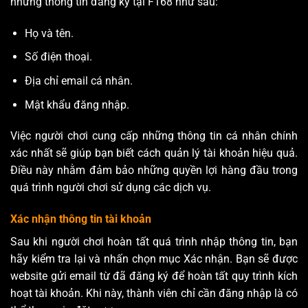
những thông tin đăng ký tại F168 như sau:
Họ và tên.
Số điện thoại.
Địa chỉ email cá nhân.
Mật khẩu đăng nhập.
Việc người chơi cung cấp những thông tin cá nhân chính
xác nhất sẽ giúp bạn biết cách quản lý tài khoản hiệu quả.
Điều này nhằm đảm bảo những quyền lợi hàng đầu trong
quá trình người chơi sử dụng các dịch vụ.
Xác nhận thông tin tài khoản
Sau khi người chơi hoàn tất quá trình nhập thông tin, bạn
hãy kiểm tra lại và nhấn chọn mục Xác nhận. Bạn sẽ được
website gửi email từ đã đăng ký để hoàn tất quy trình kích
hoạt tài khoản. Khi này, thành viên chỉ cần đăng nhập là có