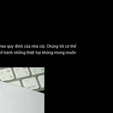
heo quy định của nhà cái. Chúng tôi có thể
Để tránh những thiệt hại không mong muốn