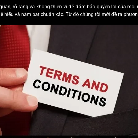
quan, rõ ràng và không thiên vị để đảm bảo quyền lợi của mọi
dễ hiểu và nắm bắt chuẩn xác. Từ đó chúng tôi mới đề ra phương