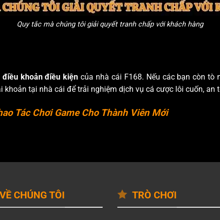
Quy tắc mà chúng tôi giải quyết tranh chấp với khách hàng
ề
điều khoản điều kiện
của nhà cái F168. Nếu các bạn còn tò 
i khoản tại nhà cái để trải nghiệm dịch vụ cá cược lôi cuốn, an 
hao Tác Chơi Game Cho Thành Viên Mới
VỀ CHÚNG TÔI
TRÒ CHƠI