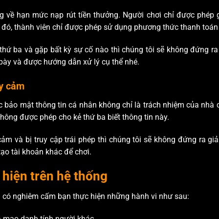
g về hạn mức nạp rút tiền thưởng. Người chơi chỉ được phép
 đó, thành viên chỉ được phép sử dụng phương thức thanh toán 
thứ ba và gặp bất kỳ sự cố nào thì chúng tôi sẽ không đứng ra 
bày và được hướng dẫn xử lý cụ thể nhé.
ạy cảm
c bảo mật thông tin cá nhân không chỉ là trách nhiệm của nhà 
hông được phép cho kẻ thứ ba biết thông tin này.
cảm và bị truy cập trái phép thì chúng tôi sẽ không đứng ra giải
tạo tài khoản khác để chơi.
hiện trên hệ thống
 có nghiêm cấm bạn thực hiện những hành vi như sau:
iả mạo danh tính người khác.