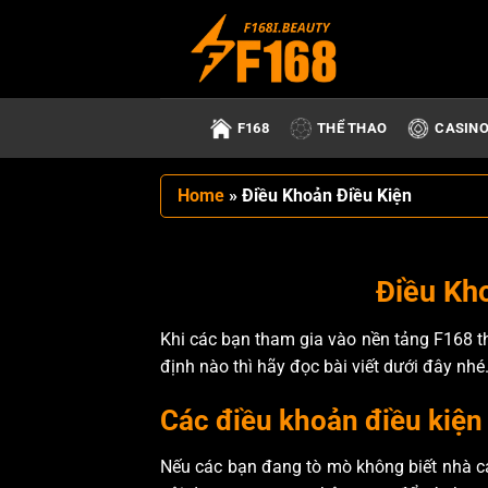
Bỏ
qua
nội
dung
F168
THỂ THAO
CASIN
Home
»
Điều Khoản Điều Kiện
Điều Kh
Khi các bạn tham gia vào nền tảng F168 t
định nào thì hãy đọc bài viết dưới đây nhé
Các điều khoản điều kiện
Nếu các bạn đang tò mò không biết nhà cá