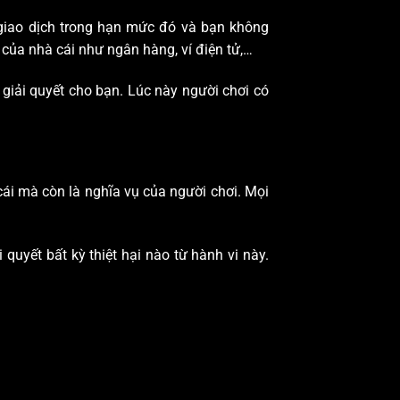
 giao dịch trong hạn mức đó và bạn không
của nhà cái như ngân hàng, ví điện tử,…
giải quyết cho bạn. Lúc này người chơi có
cái mà còn là nghĩa vụ của người chơi. Mọi
 quyết bất kỳ thiệt hại nào từ hành vi này.