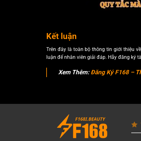
Kết luận
Trên đây là toàn bộ thông tin giới thiệu v
luận để nhân viên giải đáp. Hãy đăng ký tà
Xem Thêm:
Đăng Ký F168 – T