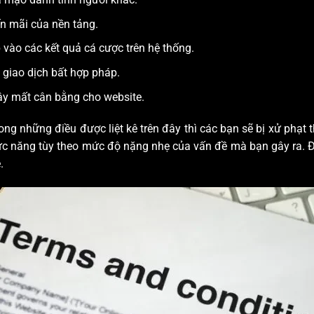
ến mãi của nền tảng.
vào các kết quả cá cược trên hệ thống.
 giao dịch bất hợp pháp.
gây mất cân bằng cho website.
ng những điều được liệt kê trên đây thì các bạn sẽ bị xử phạt t
hức năng tùy theo mức độ nặng nhẹ của vấn đề mà bạn gây ra. 
.