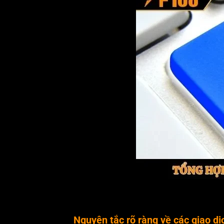
Nguyên tắc rõ ràng về các giao dịc