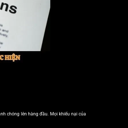
hanh chóng lên hàng đầu. Mọi khiếu nại của