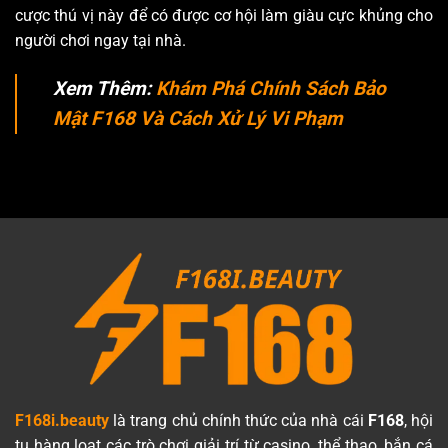
cược thú vị này để có được cơ hội làm giàu cực khủng cho
người chơi ngay tại nhà.
Xem Thêm:
Khám Phá Chính Sách Bảo
Mật F168 Và Cách Xử Lý Vi Phạm
F168i.beauty
là trang chủ chính thức của nhà cái
F168
, hội
tụ hàng loạt các trò chơi giải trí từ casino, thể thao, bắn cá