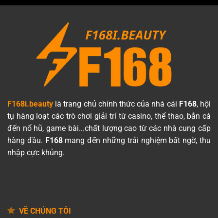
F168i.beauty
là trang chủ chính thức của nhà cái
F168
, hội
tụ hàng loạt các trò chơi giải trí từ casino, thể thao, bắn cá
đến nổ hũ, game bài...chất lượng cao từ các nhà cung cấp
hàng đầu.
F168
mang đến những trải nghiệm bất ngờ, thu
nhập cực khủng.
VỀ CHÚNG TÔI