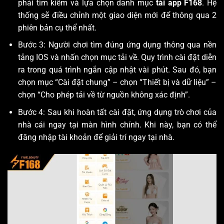
phải tìm kiếm và lựa chọn danh mục
tải app F168
. Hệ
thống sẽ điều chỉnh một giao diện mới để thông qua 2
phiên bản cụ thể nhất.
Bước 3: Người chơi tìm đúng ứng dụng thông qua nền
tảng IOS và nhấn chọn mục tải về. Quy trình cài đặt diễn
ra trong quá trình ngắn cập nhật vài phút. Sau đó, bạn
chọn mục “Cài đặt chung” – chọn “Thiết bị và dữ liệu” –
chọn “Cho phép tải về từ nguồn không xác định”.
Bước 4: Sau khi hoàn tất cài đặt, ứng dụng trò chơi của
nhà cái ngay tại màn hình chính. Khi này, bạn có thể
đăng nhập tài khoản để giải trí ngay tại nhà.