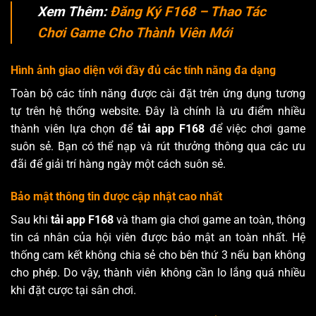
Xem Thêm:
Đăng Ký F168 – Thao Tác
Chơi Game Cho Thành Viên Mới
Hình ảnh giao diện với đầy đủ các tính năng đa dạng
Toàn bộ các tính năng được cài đặt trên ứng dụng tương
tự trên hệ thống website. Đây là chính là ưu điểm nhiều
thành viên lựa chọn để
tải app F168
để việc chơi game
suôn sẻ. Bạn có thể nạp và rút thưởng thông qua các ưu
đãi để giải trí hàng ngày một cách suôn sẻ.
Bảo mật thông tin được cập nhật cao nhất
Sau khi
tải app F168
và tham gia chơi game an toàn, thông
tin cá nhân của hội viên được bảo mật an toàn nhất. Hệ
thống cam kết không chia sẻ cho bên thứ 3 nếu bạn không
cho phép. Do vậy, thành viên không cần lo lắng quá nhiều
khi đặt cược tại sân chơi.