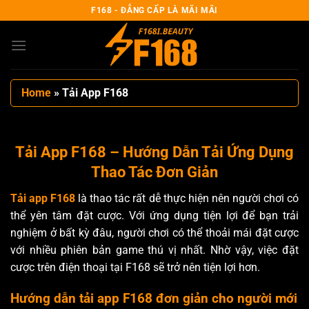
Bỏ
F168 - ĐẲNG CẤP LÀ MÃI MÃI
qua
nội
dung
Home
»
Tải App F168
Tải App F168 – Hướng Dẫn Tải Ứng Dụng
Thao Tác Đơn Giản
Tải app F168
là thao tác rất dễ thực hiện nên người chơi có
thể yên tâm đặt cược. Với ứng dụng tiện lợi để bạn trải
nghiệm ở bất kỳ đâu, người chơi có thể thoải mái đặt cược
với nhiều phiên bản game thú vị nhất. Nhờ vậy, việc đặt
cược trên điện thoại tại F168 sẽ trở nên tiện lợi hơn.
Hướng dẫn tải app F168 đơn giản cho người mới